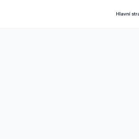
Přeskočit
na
Hlavní str
obsah