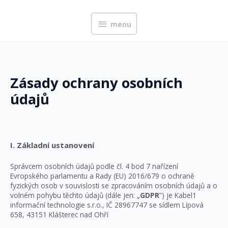
Přeskočit
menu
na
menu
obsah
Zásady ochrany osobních
údajů
I. Základní ustanovení
Správcem osobních údajů podle čl. 4 bod 7 nařízení
Evropského parlamentu a Rady (EU) 2016/679 o ochraně
fyzických osob v souvislosti se zpracováním osobních údajů a o
volném pohybu těchto údajů (dále jen: „
GDPR
”) je Kabel1
informační technologie s.r.o., IČ 28967747 se sídlem Lípová
658, 43151 Klášterec nad Ohří